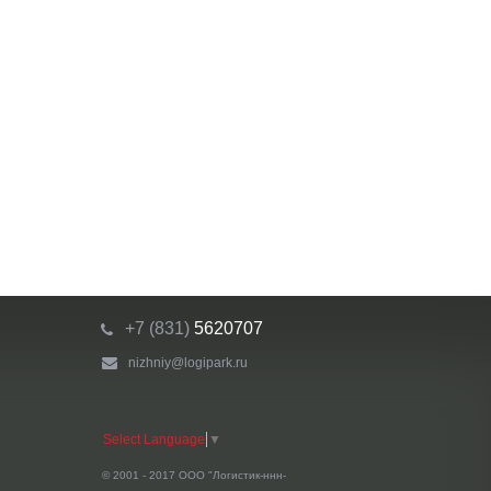
+7 (831)
5620707
nizhniy@logipark.ru
Select Language
▼
© 2001 - 2017 ООО "Логистик-ннн-