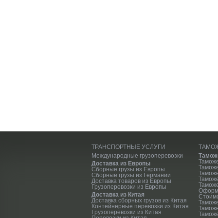
ТРАНСПОРТНЫЕ УСЛУГИ
ТАМО
Международные грузоперевозки
Тамож
Тамож
Доставка из Европы
Тамож
Сборные грузы из Европы
Таможе
Сборные грузы из Германии
Тамож
Доставка товаров из Европы
Таможе
Грузоперевозки из Европы
Оформ
Доставка из Китая
Стоим
Доставка сборных грузов из Китая
Тамож
Контейнерные перевозки из Китая
Тамож
Грузоперевозки из Китая
Таможе