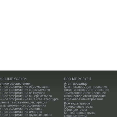
ЖЕННЫЕ УСЛУГИ
ПРОЧИЕ УСЛУГИ
енное оформление
Агентирование
енное оформление оборудования
Комплексное Агентирование
енное оформление в Домодедово
Логистическое Агентирование
нное оформление во Внуково
Таможенное Агентирование
енное оформление в Шереметьево
Финансовое Агентирование
нное оформление в Санкт-Петербурге
Страховое Агентирование
ление таможенной декларации
Все виды грузов
ость таможенного оформления
Генеральные грузы
енное оформление экспорта
Сборные грузы
енное оформление импорта
Контейнерные грузы
нное оформление грузов из Китая
Опасные грузы